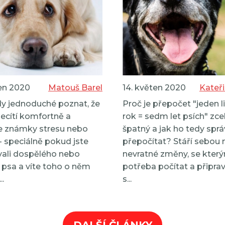
ten 2020
Matouš Barel
14. květen 2020
Kateř
dy jednoduché poznat, že
Proč je přepočet "jeden l
necítí komfortně a
rok = sedm let psích" zce
e známky stresu nebo
špatný a jak ho tedy spr
- speciálně pokud jste
přepočítat? Stáří sebou 
ali dospělého nebo
nevratné změny, se který
 psa a víte toho o něm
potřeba počítat a připrav
..
s...
DALŠÍ ČLÁNKY