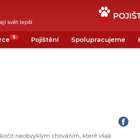
5
rce
Pojištění
Spolupracujeme
skočit neobvyklým chováním, které však