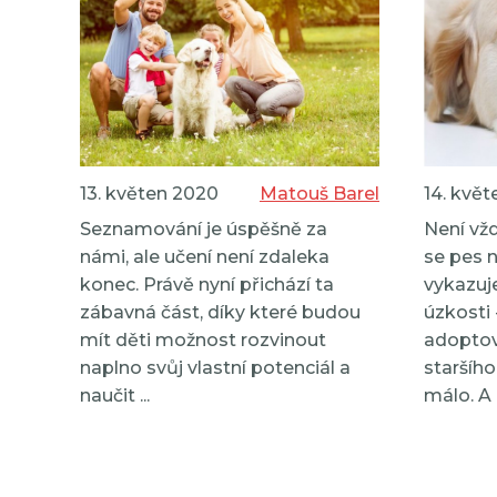
13. květen 2020
Matouš Barel
14. kvě
Seznamování je úspěšně za
Není vž
námi, ale učení není zdaleka
se pes 
konec. Právě nyní přichází ta
vykazuj
zábavná část, díky které budou
úzkosti 
mít děti možnost rozvinout
adoptov
naplno svůj vlastní potenciál a
staršího
naučit ...
málo. A .