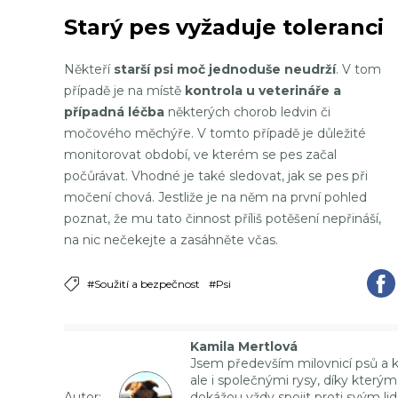
Starý pes vyžaduje toleranci
Někteří
starší psi moč jednoduše neudrží
. V tom
případě je na místě
kontrola u veterináře
a
případná léčba
některých chorob ledvin či
močového měchýře. V tomto případě je důležité
monitorovat období, ve kterém se pes začal
počůrávat. Vhodné je také sledovat, jak se pes při
močení chová. Jestliže je na něm na první pohled
poznat, že mu tato činnost příliš potěšení nepřináší,
na nic nečekejte a zasáhněte včas.
#Soužití a bezpečnost
#Psi
Kamila Mertlová
Jsem především milovnicí psů a koč
ale i společnými rysy, díky kterým
Autor:
dokážou vždy spojit proti svým l