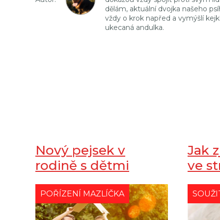
dělám, aktuální dvojka našeho psí
vždy o krok napřed a vymýšlí kejkl
ukecaná andulka.
Nový pejsek v
Jak z
rodině s dětmi
ve st
POŘÍZENÍ MAZLÍČKA
SOUŽI