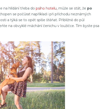
e na hlídání třeba do
psího hotelu
, může se stát, že
po
schopen se počůrat například i při příchodu neznámých
sti a týká se to opět spíše štěňat. Přibližně do půl
eňte na obvyklé máchání čenichu v loužičce. Tím byste psa