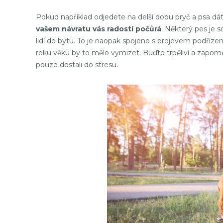
Pokud například odjedete na delší dobu pryč a psa dát
vašem návratu vás
radostí počůrá
. Některý pes je 
lidí do bytu. To je naopak spojeno s projevem podřízeno
roku věku by to mělo vymizet. Buďte trpěliví a zapom
pouze dostali do stresu.