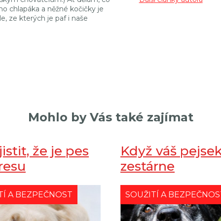
ho chlapáka a něžné kočičky je
e, ze kterých je paf i naše
Mohlo by Vás také zajímat
jistit, že je pes
Když váš pejse
resu
zestárne
TÍ A BEZPEČNOST
SOUŽITÍ A BEZPEČNOS