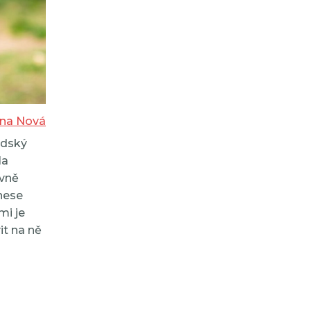
ina Nová
idský
la
ávně
nese
mi je
it na ně