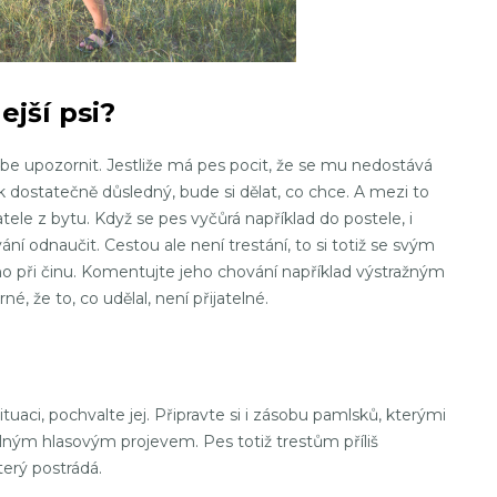
ejší psi?
ebe upozornit. Jestliže má pes pocit, že se mu nedostává
 dostatečně důsledný, bude si dělat, co chce. A mezi to
tele z bytu. Když se pes vyčůrá například do postele, i
ání odnaučit. Cestou ale není trestání, to si totiž se svým
ímo při činu. Komentujte jeho chování například výstražným
rné, že to, co udělal, není přijatelné.
tuaci, pochvalte jej. Připravte si i zásobu pamlsků, kterými
ným hlasovým projevem. Pes totiž trestům příliš
který postrádá.