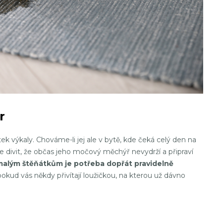
r
 výkaly. Chováme-li jej ale v bytě, kde čeká celý den na
divit, že občas jeho močový měchýř nevydrží a připraví
malým štěňátkům je potřeba dopřát pravidelně
pokud vás někdy přivítají loužičkou, na kterou už dávno
?