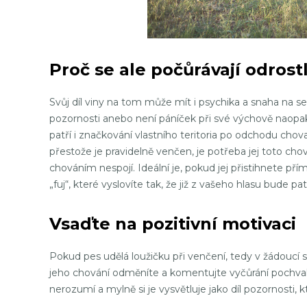
Proč se ale počůrávají odrostl
Svůj díl viny na tom může mít i psychika a snaha na s
pozornosti anebo není páníček při své výchově naopak
patří i značkování vlastního teritoria po odchodu chova
přestože je pravidelně venčen, je potřeba jej toto chov
chováním nespojí. Ideální je, pokud jej přistihnete př
„fuj“, které vyslovíte tak, že již z vašeho hlasu bude pat
Vsaďte na pozitivní motivaci
Pokud pes udělá loužičku při venčení, tedy v žádoucí si
jeho chování odměníte a komentujte vyčůrání pochval
nerozumí a mylně si je vysvětluje jako díl pozornosti, 