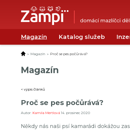
Magazín
Katalog služeb
Inze
Magazín
Proč se pes počůrává?
Magazín
< výpis článků
Proč se pes počůrává?
Autor:
Kamila Mertlová
14. prosinec 2020
Někdy nás naši psí kamarádi dokážou za