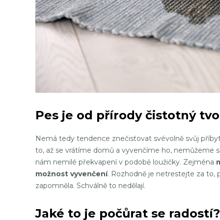
Pes je od přírody čistotný tvo
Nemá tedy tendence znečisťovat svévolně svůj příbytek
to, až se vrátíme domů a vyvenčíme ho, nemůžeme se 
nám nemilé překvapení v podobě loužičky. Zejména
možnost vyvenčení
. Rozhodně je netrestejte za to, 
zapomněla. Schválně to nedělají.
Jaké to je počůrat se radostí