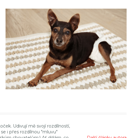
ek. Udivují mě svojí rozdílností,
 se i přes rozdílnou "mluvu"
idským chovatelům:) Ať dělám, co
Další články autora