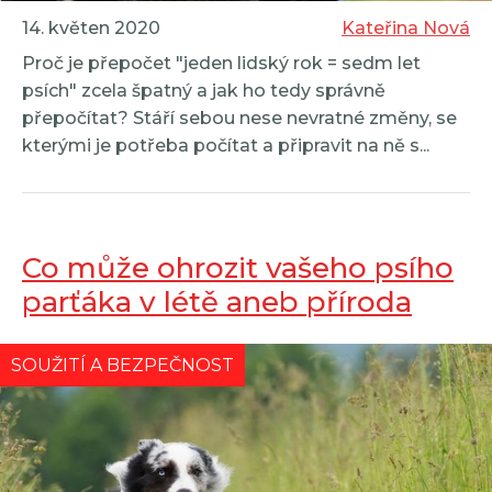
14. květen 2020
Kateřina Nová
Proč je přepočet "jeden lidský rok = sedm let
psích" zcela špatný a jak ho tedy správně
přepočítat? Stáří sebou nese nevratné změny, se
kterými je potřeba počítat a připravit na ně s...
Co může ohrozit vašeho psího
parťáka v létě aneb příroda
útočí
SOUŽITÍ A BEZPEČNOST