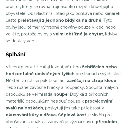
prostor, který se rovná trojnásobku rozpětí křídel jejího
obyvatele. Obzvlášť malí ptáci jako pěnkava nebo kanárek
často
přelétávají z jednoho bidýlka na druhé
. Tyto
druhy jsou téměř výhradně chovány pouze v kleci nebo
voliéře, protože by bylo
velmi obtížné je chytat
, kdyby
se dostaly ven.
Šplhání
Všichni papoušci milují lezení, ať už po
žebříčcích nebo
horizontálně umístěných tyčích
po stranách svých klecí.
Někteří z nich se pak také rádi
zavěšují na strop klece
nebo různé závěsné hračky a houpačky. Spousta malých
papoušků se velmi ráda
houpe
. Bidýlka z přírodních
materiálů papouškům neslouží pouze k
procvičování
svalů na nožkách
, poskytují jim také příležitost k
okusování kůry a dřeva. Sépiová kost
je skvělá pro
obrušování zobáku a zároveň je významným
přírodním