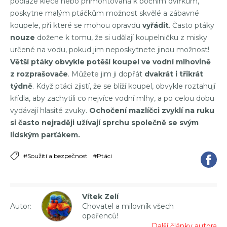
podlaze klece nebo přimontovaná k bočním dvířkům,
poskytne malým ptáčkům možnost skvělé a zábavné
koupele, při které se mohou opravdu
vyřádit
. Často ptáky
nouze
dožene k tomu, že si udělají koupelničku z misky
určené na vodu, pokud jim neposkytnete jinou možnost!
Větší ptáky obvykle potěší koupel ve vodní mlhovině
z rozprašovače
. Můžete jim ji dopřát
dvakrát i třikrát
týdně
. Když ptáci zjistí, že se blíží koupel, obvykle roztahují
křídla, aby zachytili co nejvíce vodní mlhy, a po celou dobu
vydávají hlasité zvuky.
Ochočení mazlíčci zvyklí na ruku
si často nejraději užívají sprchu společně se svým
lidským parťákem.
#Soužití a bezpečnost
#Ptáci
Vítek Zelí
Autor:
Chovatel a milovník všech
opeřenců!
Další články autora