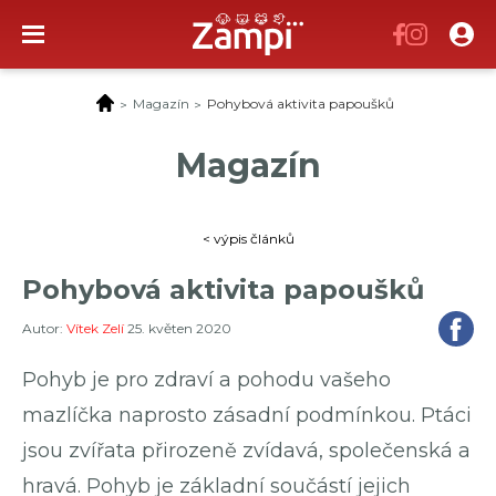
Magazín
Pohybová aktivita papoušků
Magazín
Katalog služeb
Magazín
5
Inzerce
Pojištění
< výpis článků
Spolupracujeme
Pohybová aktivita papoušků
Kontakty
Autor:
Vítek Zelí
25. květen 2020
Pohyb je pro zdraví a pohodu vašeho
mazlíčka naprosto zásadní podmínkou. Ptáci
jsou zvířata přirozeně zvídavá, společenská a
hravá. Pohyb je základní součástí jejich