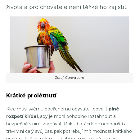
života a pro chovatele není těžké ho zajistit.
Zdroj: Canva.com
Krátké prolétnutí
Klec musí svému opeřenému obyvateli dovolit
plné
rozpětí křídel
, aby je mohl pohodlně roztáhnout a
bezpečně s nimi zamávat. Pokud ptáci klec neopouští a
tráví v ní celý svůj čas, pak potřebují mít možnost krátkého
prolétnutí. Klec pak musí nabízet minimálně takový