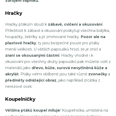
zdrojem vápníku.
Hračky
Hračky ptákům slouží k
zábavě, cvičení a okusování
.
Příležitost k zábavě a okusování poskytují všechna bidýlka,
houpačky, žebříky a již zmiňované hračky.
Pozor ale na
plastové hračky
, ty jsou bezpečné pouze pro ptáky
menší velikosti. U větších papoušků hrozí, že je zničí a
zraní se okousanými částmi
. Hračky vhodné i k
okusování pro všechny druhy papoušků pak můžete volit z
materiálů jako
dřevo, kůže, surová nevyčiněná kůže a
akrylát
. Ptáky velmi oblíbené jsou také různé
zvonečky
a
předměty odrážející obraz
, jako například zrcátka z
nerezové oceli.
Koupelničky
Většina ptáků koupel miluje
! Koupelnička, umístěná na