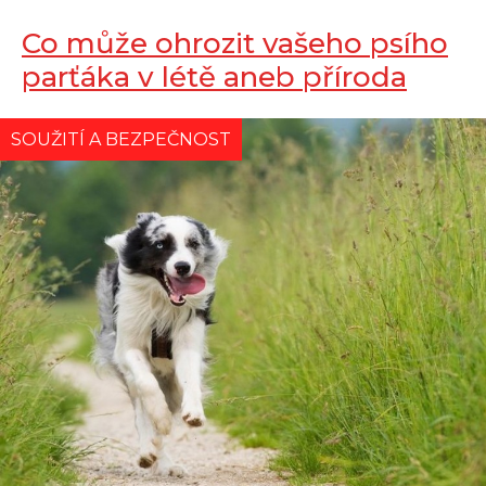
Co může ohrozit vašeho psího
parťáka v létě aneb příroda
útočí
SOUŽITÍ A BEZPEČNOST