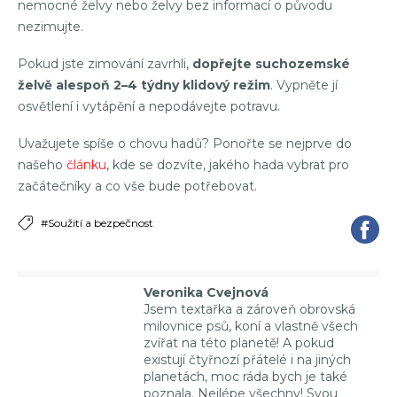
nemocné želvy nebo želvy bez informací o původu
nezimujte.
Pokud jste zimování zavrhli,
dopřejte suchozemské
želvě alespoň 2–4 týdny
klidový režim
. Vypněte jí
osvětlení i vytápění a nepodávejte potravu.
Uvažujete spíše o chovu hadů? Ponořte se nejprve do
našeho
článku
, kde se dozvíte, jakého hada vybrat pro
začátečníky a co vše bude potřebovat.
#Soužití a bezpečnost
Veronika Cvejnová
Jsem textařka a zároveň obrovská
milovnice psů, koní a vlastně všech
zvířat na této planetě! A pokud
existují čtyřnozí přátelé i na jiných
planetách, moc ráda bych je také
poznala. Nejlépe všechny! Svou