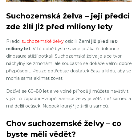
Suchozemská želva – její předci
zde žili již před miliony lety
Předci
suchozemské želvy
osídlili Zemi
již před 180
miliony let
. V té době byste savce, ptáka či dokonce
dinosaura stěží potkali. Suchozemská želva je sice tvor
náchylný ke změnám, ale současně se dokáže velmi dobře
přizpůsobit. Pouze potřebuje dostatek času a klidu, aby se
mohla sama aklimatizovat.
Dožívá se 60–80 let a ve volné přírodě ji můžete navštívit
v jižní či západní Evropě. Samice želvy je větší než samec a
má delší ocásek. Naopak krunýř je širší u samců.
Chov suchozemské želvy – co
byste měli vědět?