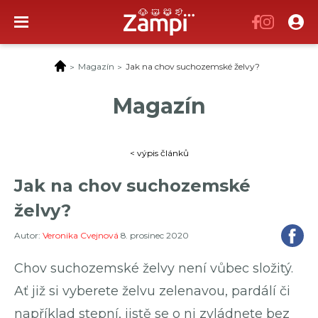
Magazín
Jak na chov suchozemské želvy?
Magazín
Katalog služeb
Magazín
5
Inzerce
Pojištění
< výpis článků
Spolupracujeme
Jak na chov suchozemské
Kontakty
želvy?
Autor:
Veronika Cvejnová
8. prosinec 2020
Chov suchozemské želvy není vůbec složitý.
Ať již si vyberete želvu zelenavou, pardálí či
například stepní, jistě se o ni zvládnete bez