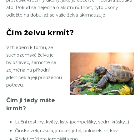
atp. Pokud se nejedná o akutní nutnost, tyto úkony
odložte na dobu, až se vaše želva aklimatizuje.
Čím želvu krmit?
Vzhledem k tomu, že
suchozemská želva je
býložravec, zaměřte se
zejména na přírodní
jídelníček a její přirozenou
potravu.
Čím ji tedy máte
krmit?
Luční rostliny, květy, listy (pampelišky, sedmikrásky…)
Čínské zelí, rukola, jitrocel, jetel, polníček, mrkev
Přidat můžete jemnější seno