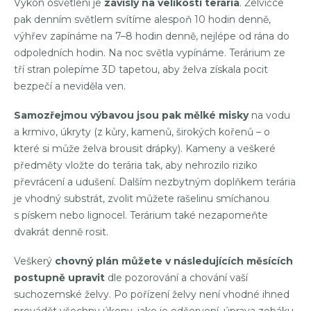
Výkon osvětlení je
závislý na velikosti terária
. Želvičce
pak denním světlem svítíme alespoň 10 hodin denně,
výhřev zapínáme na 7–8 hodin denně, nejlépe od rána do
odpoledních hodin. Na noc světla vypínáme. Terárium ze
tří stran polepíme 3D tapetou, aby želva získala pocit
bezpečí a neviděla ven.
Samozřejmou výbavou jsou pak mělké misky
na vodu
a krmivo, úkryty (z kůry, kamenů, širokých kořenů – o
které si může želva brousit drápky). Kameny a veškeré
předměty vložte do terária tak, aby nehrozilo riziko
převrácení a udušení. Dalším nezbytným doplňkem terária
je vhodný substrát, zvolit můžete rašelinu smíchanou
s pískem nebo lignocel. Terárium také nezapomeňte
dvakrát denně rosit.
Veškerý
chovný plán můžete v následujících měsících
postupně upravit
dle pozorování a chování vaší
suchozemské želvy. Po pořízení želvy není vhodné ihned
provádět všechny úkony, jako je odčervení, úprava zobáku