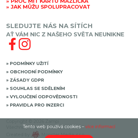
PROČ MÍT KARTU MAZLÍČKA
JAK MŮŽU SPOLUPRACOVAT
SLEDUJTE NÁS NA SÍTÍCH
AŤ VÁM NIC Z NAŠEHO SVĚTA NEUNIKNE
PODMÍNKY UŽITÍ
OBCHODNÍ PODMÍNKY
ZÁSADY GDPR
SOUHLAS SE SDĚLENÍM
VYLOUČENÍ ODPOVĚDNOSTI
PRAVIDLA PRO INZERCI
Copyright © 2026 Zampi
Tento web používá cookies –
více informací
Všechna práva vyhrazena.
Created by
Monster Media, s.r.o.