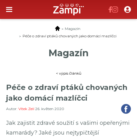
Magazín
Magazín
Péče o zdraví ptáků chovaných jako domácí mazlíčci
Katalog služeb
Magazín
5
Inzerce
Pojištění
< výpis článků
Spolupracujeme
Kontakty
Péče o zdraví ptáků chovaných
jako domácí mazlíčci
Autor:
Vítek Zelí
26. květen 2020
Jak zajistit zdravé soužití s vašimi opeřenými
kamarády? Jaké jsou nejtypičtější