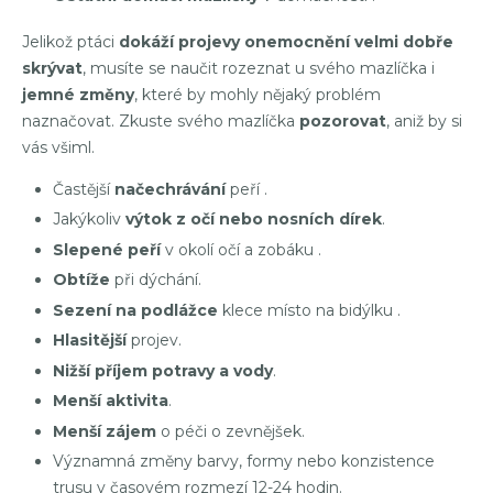
Jelikož ptáci
dokáží projevy onemocnění velmi dobře
skrývat
, musíte se naučit rozeznat u svého mazlíčka i
jemné změny
, které by mohly nějaký problém
naznačovat. Zkuste svého mazlíčka
pozorovat
, aniž by si
vás všiml.
Častější
načechrávání
peří .
Jakýkoliv
výtok z očí nebo nosních dírek
.
Slepené peří
v okolí očí a zobáku .
Obtíže
při dýchání.
Sezení na podlážce
klece místo na bidýlku .
Hlasitější
projev.
Nižší příjem potravy a vody
.
Menší aktivita
.
Menší zájem
o péči o zevnějšek.
Významná změny barvy, formy nebo konzistence
trusu v časovém rozmezí 12-24 hodin.