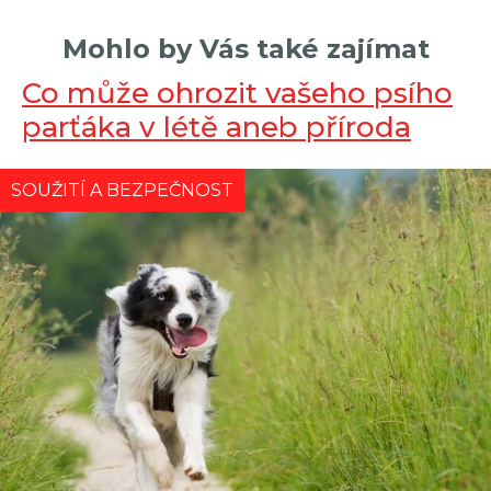
Mohlo by Vás také zajímat
Co může ohrozit vašeho psího
parťáka v létě aneb příroda
útočí
SOUŽITÍ A BEZPEČNOST