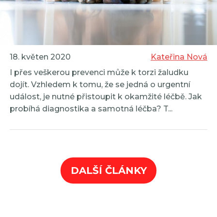
18. květen 2020
Kateřina Nová
I přes veškerou prevenci může k torzi žaludku
dojít. Vzhledem k tomu, že se jedná o urgentní
událost, je nutné přistoupit k okamžité léčbě. Jak
probíhá diagnostika a samotná léčba? T...
DALŠÍ ČLÁNKY