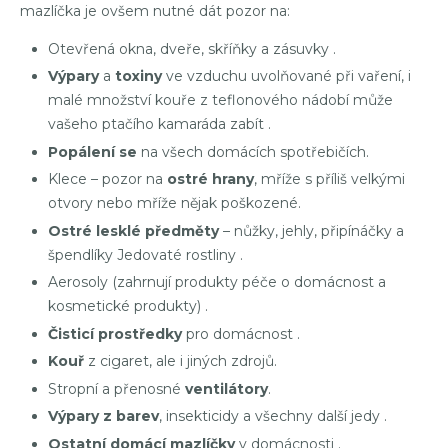
mazlíčka je ovšem nutné dát pozor na:
Otevřená okna, dveře, skříňky a zásuvky .
Výpary
a
toxiny
ve vzduchu uvolňované při vaření, i
malé množství kouře z teflonového nádobí může
vašeho ptačího kamaráda zabít .
Popálení se
na všech domácích spotřebičích.
Klece – pozor na
ostré hrany
, mříže s příliš velkými
otvory nebo mříže nějak poškozené.
Ostré lesklé předměty
– nůžky, jehly, připínáčky a
špendlíky Jedovaté rostliny .
Aerosoly (zahrnují produkty péče o domácnost a
kosmetické produkty) .
Čisticí prostředky
pro domácnost .
Kouř
z cigaret, ale i jiných zdrojů.
Stropní a přenosné
ventilátory
.
Výpary z barev
, insekticidy a všechny další jedy .
Ostatní domácí mazlíčky
v domácnosti .