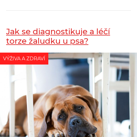
Jak se diagnostikuje a léčí
torze žaludku u psa?
VÝŽIVA A ZDRAVÍ