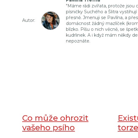
"Máme rádi zvířata, protože jsou c
písničky Suchého a Šlitra vystihu
přesně. Jmenuji se Pavlína, a pře
Autor:
domácnost žádný mazlíček (krom
blízko. Píšu o nich věcně, se šp
kudrlinek. A i když mám někdy de
nepoznáte.
Co může ohrozit
Exis
vašeho psího
torz
parťáka v létě aneb
psů?