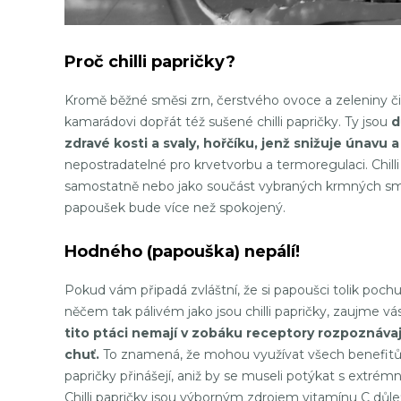
Proč chilli papričky?
Kromě běžné směsi zrn, čerstvého ovoce a zeleniny
kamarádovi dopřát též sušené chilli papričky. Ty jsou
d
zdravé kosti a svaly, hořčíku, jenž snižuje únav
nepostradatelné pro krvetvorbu a termoregulaci. Chill
samostatně nebo jako součást vybraných krmných směsí
papoušek bude více než spokojený.
Hodného (papouška) nepálí!
Pokud vám připadá zvláštní, že si papoušci tolik pochu
něčem tak pálivém jako jsou chilli papričky, zaujme vá
tito ptáci nemají v zobáku receptory rozpoznávaj
chuť.
To znamená, že mohou využívat všech benefitů,
papričky přinášejí, aniž by se museli potýkat s extrém
Chilli papričky jsou výborným zdrojem vitamínu C důle