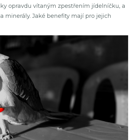
ušky opravdu vítaným zpestřením jídelníčku, a
 minerály. Jaké benefity mají pro jejich