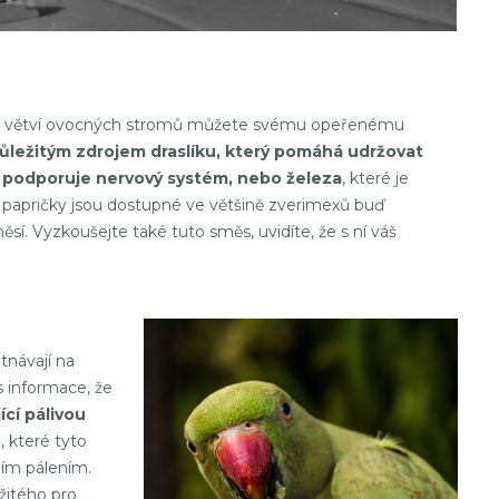
 či větví ovocných stromů můžete svému opeřenému
ůležitým zdrojem draslíku, který pomáhá udržovat
u a podporuje nervový systém, nebo železa
, které je
i papričky jsou dostupné ve většině zverimexů buď
. Vyzkoušejte také tuto směs, uvidíte, že s ní váš
tnávají na
s informace, že
ící pálivou
 které tyto
ním pálením.
žitého pro