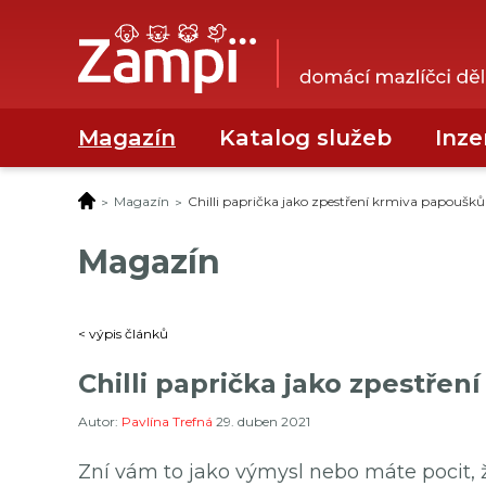
Magazín
Katalog služeb
Inze
Magazín
Chilli paprička jako zpestření krmiva papoušků
Magazín
< výpis článků
Chilli paprička jako zpestře
Autor:
Pavlína Trefná
29. duben 2021
Zní vám to jako výmysl nebo máte pocit,