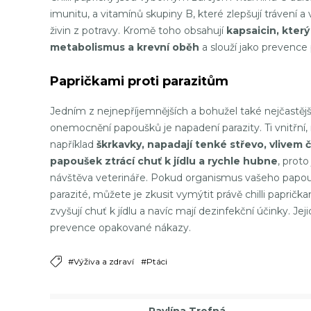
imunitu, a vitamínů skupiny B, které zlepšují trávení a
živin z potravy. Kromě toho obsahují
kapsaicin, kter
metabolismus a krevní oběh
a slouží jako prevence 
Papričkami proti parazitům
Jedním z nejnepříjemnějších a bohužel také nejčastějš
onemocnění papoušků je napadení parazity. Ti vnitřní,
například
škrkavky, napadají tenké střevo, vlivem 
papoušek ztrácí chuť k jídlu a rychle hubne
, proto
návštěva veterináře. Pokud organismus vašeho papouš
parazité, můžete je zkusit vymýtit právě chilli papričkam
zvyšují chuť k jídlu a navíc mají dezinfekční účinky. 
prevence opakované nákazy.
#Výživa a zdraví
#Ptáci
Pavlína Trefná