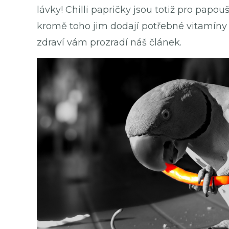
lávky! Chilli papričky jsou totiž pro papo
kromě toho jim dodají potřebné vitamíny a
zdraví vám prozradí náš článek.