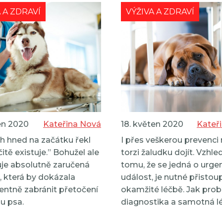
 A ZDRAVÍ
VÝŽIVA A ZDRAVÍ
ten 2020
Kateřina Nová
18. květen 2020
Kateř
h hned na začátku řekl
I přes veškerou prevenci
čitě existuje.” Bohužel ale
torzi žaludku dojít. Vzhl
uje absolutně zaručená
tomu, že se jedná o urge
 která by dokázala
událost, je nutné přistoup
entně zabránit přetočení
okamžité léčbě. Jak prob
u psa.
diagnostika a samotná léč