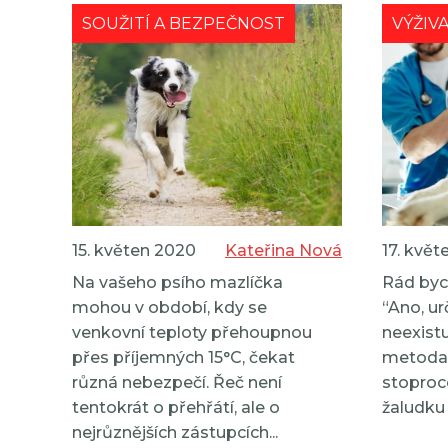
příroda útočí
SOUŽITÍ A BEZPEČNOST
VÝŽIVA
15. květen 2020
Kateřina Nová
17. kvě
Na vašeho psího mazlíčka
Rád byc
mohou v období, kdy se
“Ano, ur
venkovní teploty přehoupnou
neexist
přes příjemných 15°C, čekat
metoda,
různá nebezpečí. Řeč není
stoproc
tentokrát o přehřátí, ale o
žaludku 
nejrůznějších zástupcích...