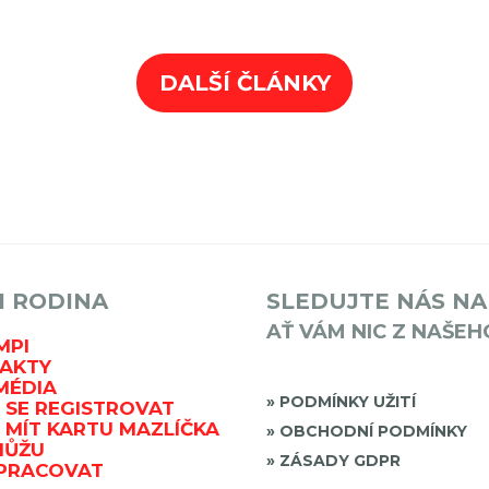
DALŠÍ ČLÁNKY
I RODINA
SLEDUJTE NÁS NA
AŤ VÁM NIC Z NAŠEH
MPI
AKTY
MÉDIA
PODMÍNKY UŽITÍ
 SE REGISTROVAT
 MÍT KARTU MAZLÍČKA
OBCHODNÍ PODMÍNKY
MŮŽU
ZÁSADY GDPR
PRACOVAT