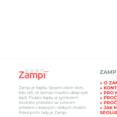
ZAMP
O ZA
KONT
Zampi je tlapka. Spojení všech těch,
PRO 
kdo věří, že domácí mazlíčci dělají svět
PROČ
lepší. Podání tlapky je symbolem
PROČ
životního přátelství se zvířecím
JAK 
přítelem v krásných i těžkých chvílích.
SPOLU
Právě proto tady je Zampi.