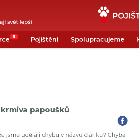
5
rce
Pojištění
Spolupracujeme
ní krmiva papoušků
 že jsme udělali chybu v názvu článku? Chyba