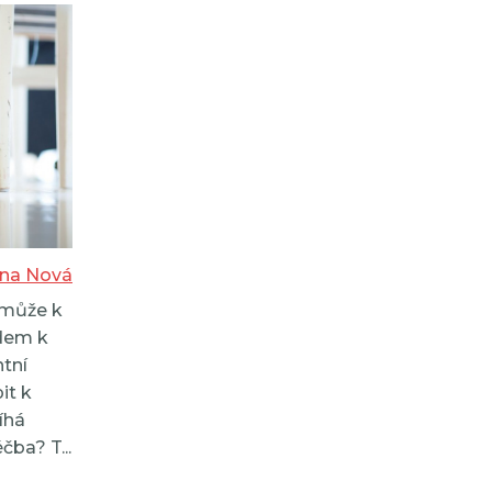
ina Nová
 může k
edem k
ntní
it k
íhá
ba? T...