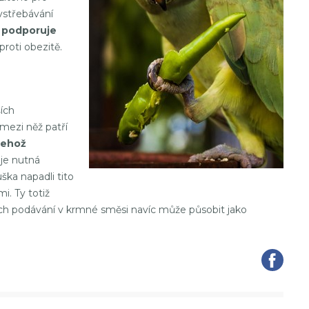
 vstřebávání
ý podporuje
proti obezitě.
ích
 mezi něž patří
čehož
 je nutná
ka napadli tito
i. Ty totiž
Jejich podávání v krmné směsi navíc může působit jako