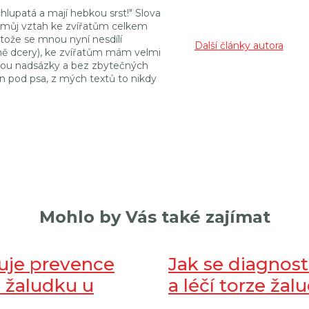
hlupatá a mají hebkou srst!" Slova
jí můj vztah ke zvířatům celkem
stože se mnou nyní nesdílí
Další články autora
ě dcery), ke zvířatům mám velmi
etkou nadsázky a bez zbytečných
n pod psa, z mých textů to nikdy
Mohlo by Vás také zajímat
tuje prevence
Jak se diagnost
e žaludku u
a léčí torze žal
u psa?